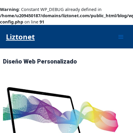
Ir
al
Warning
: Constant WP_DEBUG already defined in
contenido
/home/u209450187/domains/liztonet.com/public_html/blog/w
config.php
on line
91
Mai
Liztonet
Men
Diseño Web Personalizado