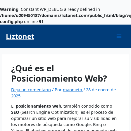
Ir
al
Warning
: Constant WP_DEBUG already defined in
contenido
/home/u209450187/domains/liztonet.com/public_html/blog/w
config.php
on line
91
Navegación
Mai
de
Liztonet
entradas
Men
¿Qué es el
Posicionamiento Web?
Deja un comentario
/ Por
maonieto
/
28 de enero de
2025
El
posicionamiento web
, también conocido como
SEO
(Search Engine Optimization), es el proceso de
optimizar un sitio web para mejorar su visibilidad en
los motores de búsqueda como Google, Bing o
Yahoo. El objetivo principal del posicionamiento web