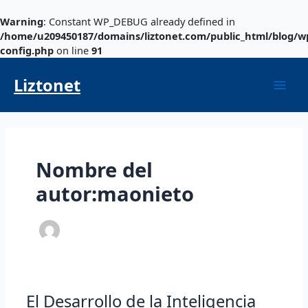
Ir
al
Warning
: Constant WP_DEBUG already defined in
contenido
/home/u209450187/domains/liztonet.com/public_html/blog/w
config.php
on line
91
Paginación
Mai
de
Liztonet
entradas
Men
Nombre del
autor:maonieto
El
El Desarrollo de la Inteligencia