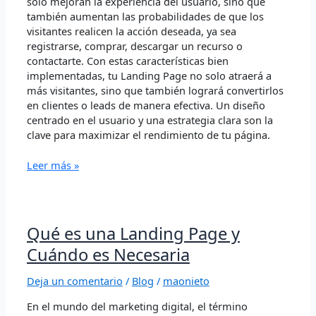
solo mejoran la experiencia del usuario, sino que
también aumentan las probabilidades de que los
visitantes realicen la acción deseada, ya sea
registrarse, comprar, descargar un recurso o
contactarte. Con estas características bien
implementadas, tu Landing Page no solo atraerá a
más visitantes, sino que también logrará convertirlos
en clientes o leads de manera efectiva. Un diseño
centrado en el usuario y una estrategia clara son la
clave para maximizar el rendimiento de tu página.
Leer más »
Qué
Qué es una Landing Page y
es
Cuándo es Necesaria
una
Landing
Deja un comentario
/
Blog
/
maonieto
Page
y
En el mundo del marketing digital, el término