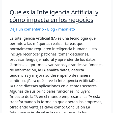
Qué
Qué es la Inteligencia Artificial y
es
cómo impacta en los negocios
la
Inteligencia
Deja un comentario
/
Blog
/
maonieto
Artificial
y
La Inteligencia Artificial (IA) es una tecnología que
cómo
permite a las máquinas realizar tareas que
impacta
normalmente requieren inteligencia humana. Esto
en
incluye reconocer patrones, tomar decisiones,
los
procesar lenguaje natural y aprender de los datos.
negocios
Gracias a algoritmos avanzados y grandes volúmenes
de información, la IA analiza datos, detecta
tendencias y mejora su desempeño de manera
continua. ¿Para qué sirve la Inteligencia Artificial? La
IA tiene diversas aplicaciones en distintos sectores.
Algunas de sus principales funciones incluyen:
Impacto de la IA en el mundo empresarial La IA está
transformando la forma en que operan las empresas,
ofreciendo ventajas clave como: Conclusión La
Inteligencia Artificial está revolucionando los