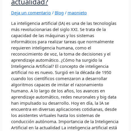
actualidad?
Inteligencia
Artificial
Deja un comentario
/
Blog
/
maonieto
y
por
La inteligencia artificial (IA) es una de las tecnologías
qué
más revolucionarias del siglo XXI. Se trata de la
es
capacidad de las máquinas y los sistemas
importante
informáticos para realizar tareas que normalmente
en
requieren inteligencia humana, como el
la
reconocimiento de voz, la toma de decisiones y el
actualidad?
aprendizaje automático. ¿Cómo ha surgido la
Inteligencia Artificial? El concepto de inteligencia
artificial no es nuevo. Surgió en la década de 1950
cuando los científicos comenzaron a desarrollar
algoritmos capaces de imitar el razonamiento
humano. A lo largo de los años, los avances en
aprendizaje automático, redes neuronales y big data
han impulsado su desarrollo. Hoy en día, la IA se
encuentra en diversas aplicaciones cotidianas, desde
los asistentes virtuales hasta los sistemas de
conducción autónoma. Importancia de la Inteligencia
Artificial en la actualidad La inteligencia artificial está