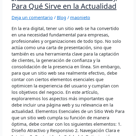
Debe
Para Qué Sirve en la Actualidad
Llevar
un
Deja un comentario
/
Blog
/
maonieto
Sitio
Web
En la era digital, tener un sitio web se ha convertido
y
en una necesidad fundamental para empresas,
Para
profesionales y organizaciones de todo tipo. No solo
Qué
actúa como una carta de presentación, sino que
Sirve
también es una herramienta clave para la captación
en
de clientes, la generación de confianza y la
la
consolidación de la presencia en línea. Sin embargo,
Actualidad
para que un sitio web sea realmente efectivo, debe
contar con ciertos elementos esenciales que
optimicen la experiencia del usuario y cumplan con
los objetivos del negocio. En este artículo,
exploraremos los aspectos más importantes que
debe incluir una página web y su relevancia en la
actualidad. Elementos Esenciales de un Sitio Web Para
que un sitio web cumpla su función de manera
óptima, debe contar con los siguientes elementos: 1.
Diseño Atractivo y Responsivo 2. Navegación Clara e