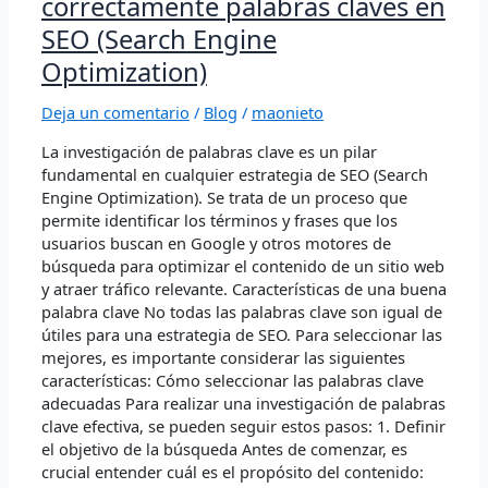
correctamente palabras claves en
clave:
Qué
SEO (Search Engine
es
Optimization)
y
cómo
Deja un comentario
/
Blog
/
maonieto
hacer
correctamente
La investigación de palabras clave es un pilar
palabras
fundamental en cualquier estrategia de SEO (Search
claves
Engine Optimization). Se trata de un proceso que
en
permite identificar los términos y frases que los
SEO
usuarios buscan en Google y otros motores de
(Search
búsqueda para optimizar el contenido de un sitio web
Engine
y atraer tráfico relevante. Características de una buena
Optimization)
palabra clave No todas las palabras clave son igual de
útiles para una estrategia de SEO. Para seleccionar las
mejores, es importante considerar las siguientes
características: Cómo seleccionar las palabras clave
adecuadas Para realizar una investigación de palabras
clave efectiva, se pueden seguir estos pasos: 1. Definir
el objetivo de la búsqueda Antes de comenzar, es
crucial entender cuál es el propósito del contenido: