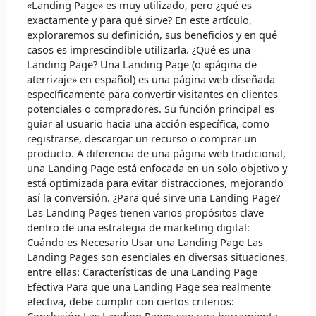
Cuándo
«Landing Page» es muy utilizado, pero ¿qué es
es
exactamente y para qué sirve? En este artículo,
Necesaria
exploraremos su definición, sus beneficios y en qué
casos es imprescindible utilizarla. ¿Qué es una
Landing Page? Una Landing Page (o «página de
aterrizaje» en español) es una página web diseñada
específicamente para convertir visitantes en clientes
potenciales o compradores. Su función principal es
guiar al usuario hacia una acción específica, como
registrarse, descargar un recurso o comprar un
producto. A diferencia de una página web tradicional,
una Landing Page está enfocada en un solo objetivo y
está optimizada para evitar distracciones, mejorando
así la conversión. ¿Para qué sirve una Landing Page?
Las Landing Pages tienen varios propósitos clave
dentro de una estrategia de marketing digital:
Cuándo es Necesario Usar una Landing Page Las
Landing Pages son esenciales en diversas situaciones,
entre ellas: Características de una Landing Page
Efectiva Para que una Landing Page sea realmente
efectiva, debe cumplir con ciertos criterios:
Conclusión Las Landing Pages son una herramienta