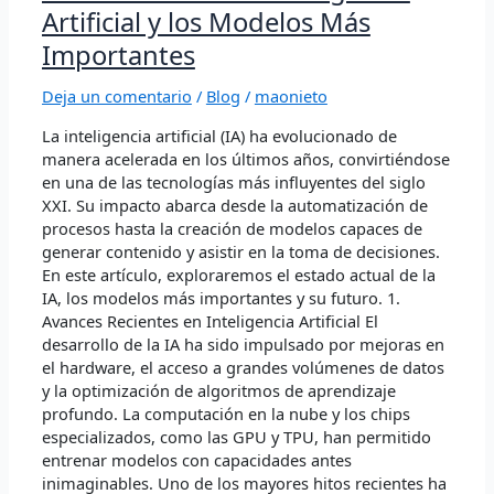
Desarrollo
Artificial y los Modelos Más
de
Importantes
la
Inteligencia
Deja un comentario
/
Blog
/
maonieto
Artificial
y
La inteligencia artificial (IA) ha evolucionado de
los
manera acelerada en los últimos años, convirtiéndose
Modelos
en una de las tecnologías más influyentes del siglo
Más
XXI. Su impacto abarca desde la automatización de
Importantes
procesos hasta la creación de modelos capaces de
generar contenido y asistir en la toma de decisiones.
En este artículo, exploraremos el estado actual de la
IA, los modelos más importantes y su futuro. 1.
Avances Recientes en Inteligencia Artificial El
desarrollo de la IA ha sido impulsado por mejoras en
el hardware, el acceso a grandes volúmenes de datos
y la optimización de algoritmos de aprendizaje
profundo. La computación en la nube y los chips
especializados, como las GPU y TPU, han permitido
entrenar modelos con capacidades antes
inimaginables. Uno de los mayores hitos recientes ha